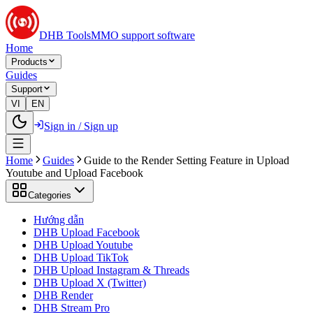
DHB Tools
MMO support software
Home
Products
Guides
Support
VI
EN
Sign in / Sign up
Home
Guides
Guide to the Render Setting Feature in Upload
Youtube and Upload Facebook
Categories
Hướng dẫn
DHB Upload Facebook
DHB Upload Youtube
DHB Upload TikTok
DHB Upload Instagram & Threads
DHB Upload X (Twitter)
DHB Render
DHB Stream Pro