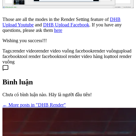
Those are all the modes in the Render Setting feature of
DHB
Upload Youtube
and
DHB Upload Facebook
. If you have any
questions, please ask them
here
Wishing you success!!!
Tags:
render video
render video vuông facebook
render vuông
upload
facebook
tool render facebook
tool render video hàng loạt
tool render
vuông
Bình luận
Chưa có bình luận nào. Hãy là người đầu tiên!
← More posts in "DHB Render"