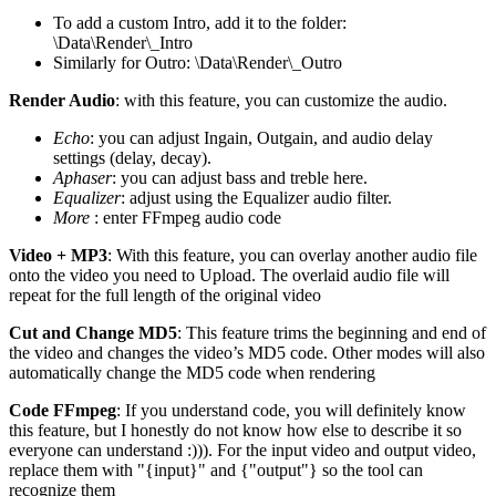
To add a custom Intro, add it to the folder:
\Data\Render\_Intro
Similarly for Outro: \Data\Render\_Outro
Render Audio
: with this feature, you can customize the audio.
Echo
: you can adjust Ingain, Outgain, and audio delay
settings (delay, decay).
Aphaser
: you can adjust bass and treble here.
Equalizer
: adjust using the Equalizer audio filter.
More
: enter FFmpeg audio code
Video + MP3
: With this feature, you can overlay another audio file
onto the video you need to Upload. The overlaid audio file will
repeat for the full length of the original video
Cut and Change MD5
: This feature trims the beginning and end of
the video and changes the video’s MD5 code. Other modes will also
automatically change the MD5 code when rendering
Code FFmpeg
: If you understand code, you will definitely know
this feature, but I honestly do not know how else to describe it so
everyone can understand :))). For the input video and output video,
replace them with "{input}" and {"output"} so the tool can
recognize them