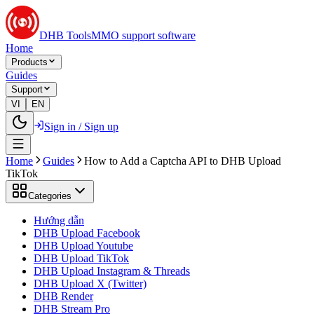
DHB Tools
MMO support software
Home
Products
Guides
Support
VI
EN
Sign in / Sign up
Home
Guides
How to Add a Captcha API to DHB Upload
TikTok
Categories
Hướng dẫn
DHB Upload Facebook
DHB Upload Youtube
DHB Upload TikTok
DHB Upload Instagram & Threads
DHB Upload X (Twitter)
DHB Render
DHB Stream Pro