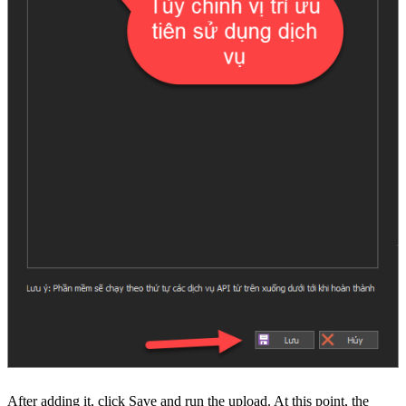
After adding it, click Save and run the upload. At this point, the