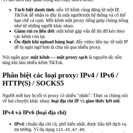
Tách biệt danh tính
: nếu 10 kênh cùng đăng từ một IP,
TikTok dễ nhận ra đây là một người/một hệ thống và có thể
hạn chế cả cụm. Mỗi kênh một proxy riêng giúp chúng trông
như từ những người khác nhau.
Giảm rủi ro liên đới
: một kênh gặp vấn đề thì đỡ kéo theo
các kênh còn lại.
Ổn định khi upload hàng loạt
: đẩy video liên tục từ một IP
dễ bị nghi ngờ hơn là chia tải qua nhiều proxy.
Nói ngắn gọn:
một kênh — một proxy sạch
là nguyên tắc nền
tảng khi làm nhiều kênh TikTok.
Phân biệt các loại proxy: IPv4 / IPv6 /
HTTP(S) / SOCKS5
Người mới hay bị rối vì proxy có nhiều "nhãn". Thực ra chúng nói
về hai chuyện khác nhau:
loại địa chỉ IP
và
giao thức kết nối
.
IPv4 và IPv6 (loại địa chỉ)
IPv4
: chuẩn địa chỉ cũ, phổ biến nhất, được hầu hết dịch vụ
tin tưởng. Ví dụ dạng
.
123.45.67.89