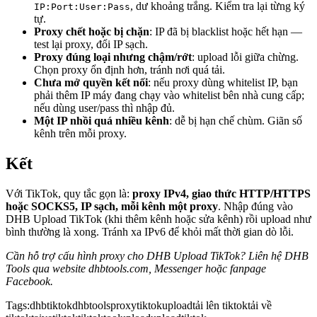
, dư khoảng trắng. Kiểm tra lại từng ký
IP:Port:User:Pass
tự.
Proxy chết hoặc bị chặn
: IP đã bị blacklist hoặc hết hạn —
test lại proxy, đổi IP sạch.
Proxy đúng loại nhưng chậm/rớt
: upload lỗi giữa chừng.
Chọn proxy ổn định hơn, tránh nơi quá tải.
Chưa mở quyền kết nối
: nếu proxy dùng whitelist IP, bạn
phải thêm IP máy đang chạy vào whitelist bên nhà cung cấp;
nếu dùng user/pass thì nhập đủ.
Một IP nhồi quá nhiều kênh
: dễ bị hạn chế chùm. Giãn số
kênh trên mỗi proxy.
Kết
Với TikTok, quy tắc gọn là:
proxy IPv4, giao thức HTTP/HTTPS
hoặc SOCKS5, IP sạch, mỗi kênh một proxy
. Nhập đúng vào
DHB Upload TikTok (khi thêm kênh hoặc sửa kênh) rồi upload như
bình thường là xong. Tránh xa IPv6 để khỏi mất thời gian dò lỗi.
Cần hỗ trợ cấu hình proxy cho DHB Upload TikTok? Liên hệ DHB
Tools qua website dhbtools.com, Messenger hoặc fanpage
Facebook.
Tags:
dhbtiktok
dhbtools
proxytiktok
upload
tải lên tiktok
tải về