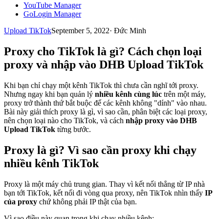
YouTube Manager
GoLogin Manager
Upload TikTok
September 5, 2022
·
Đức Minh
Proxy cho TikTok là gì? Cách chọn loại
proxy và nhập vào DHB Upload TikTok
Khi bạn chỉ chạy một kênh TikTok thì chưa cần nghĩ tới proxy.
Nhưng ngay khi bạn quản lý
nhiều kênh cùng lúc
trên một máy,
proxy trở thành thứ bắt buộc để các kênh không "dính" vào nhau.
Bài này giải thích proxy là gì, vì sao cần, phân biệt các loại proxy,
nên chọn loại nào cho TikTok, và cách
nhập proxy vào DHB
Upload TikTok
từng bước.
Proxy là gì? Vì sao cần proxy khi chạy
nhiều kênh TikTok
Proxy là một máy chủ trung gian. Thay vì kết nối thẳng từ IP nhà
bạn tới TikTok, kết nối đi vòng qua proxy, nên TikTok nhìn thấy
IP
của proxy
chứ không phải IP thật của bạn.
Vì sao điều này quan trọng khi chạy nhiều kênh: