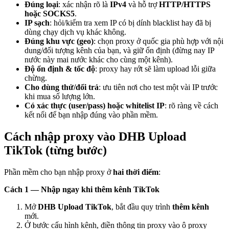
Đúng loại
: xác nhận rõ là
IPv4
và hỗ trợ
HTTP/HTTPS
hoặc SOCKS5
.
IP sạch
: hỏi/kiểm tra xem IP có bị dính blacklist hay đã bị
dùng chạy dịch vụ khác không.
Đúng khu vực (geo)
: chọn proxy ở quốc gia phù hợp với nội
dung/đối tượng kênh của bạn, và giữ ổn định (đừng nay IP
nước này mai nước khác cho cùng một kênh).
Độ ổn định & tốc độ
: proxy hay rớt sẽ làm upload lỗi giữa
chừng.
Cho dùng thử/đổi trả
: ưu tiên nơi cho test một vài IP trước
khi mua số lượng lớn.
Có xác thực (user/pass) hoặc whitelist IP
: rõ ràng về cách
kết nối để bạn nhập đúng vào phần mềm.
Cách nhập proxy vào DHB Upload
TikTok (từng bước)
Phần mềm cho bạn nhập proxy ở
hai thời điểm
:
Cách 1 — Nhập ngay khi thêm kênh TikTok
Mở
DHB Upload TikTok
, bắt đầu quy trình
thêm kênh
mới.
Ở bước cấu hình kênh, điền thông tin proxy vào ô proxy