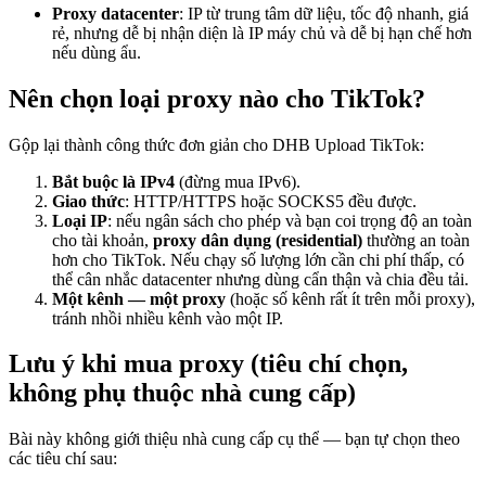
Proxy datacenter
: IP từ trung tâm dữ liệu, tốc độ nhanh, giá
rẻ, nhưng dễ bị nhận diện là IP máy chủ và dễ bị hạn chế hơn
nếu dùng ẩu.
Nên chọn loại proxy nào cho TikTok?
Gộp lại thành công thức đơn giản cho DHB Upload TikTok:
Bắt buộc là IPv4
(đừng mua IPv6).
Giao thức
: HTTP/HTTPS hoặc SOCKS5 đều được.
Loại IP
: nếu ngân sách cho phép và bạn coi trọng độ an toàn
cho tài khoản,
proxy dân dụng (residential)
thường an toàn
hơn cho TikTok. Nếu chạy số lượng lớn cần chi phí thấp, có
thể cân nhắc datacenter nhưng dùng cẩn thận và chia đều tải.
Một kênh — một proxy
(hoặc số kênh rất ít trên mỗi proxy),
tránh nhồi nhiều kênh vào một IP.
Lưu ý khi mua proxy (tiêu chí chọn,
không phụ thuộc nhà cung cấp)
Bài này không giới thiệu nhà cung cấp cụ thể — bạn tự chọn theo
các tiêu chí sau: