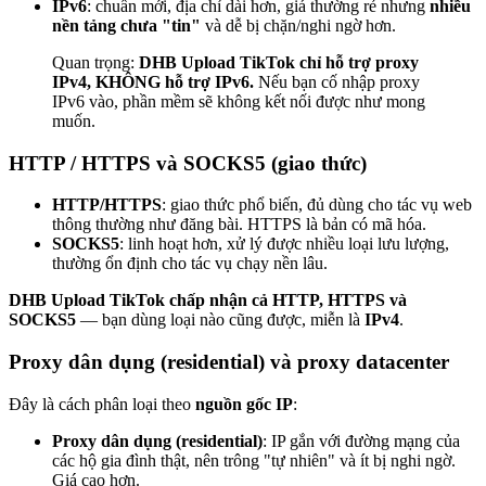
IPv6
: chuẩn mới, địa chỉ dài hơn, giá thường rẻ nhưng
nhiều
nền tảng chưa "tin"
và dễ bị chặn/nghi ngờ hơn.
Quan trọng:
DHB Upload TikTok chỉ hỗ trợ proxy
IPv4, KHÔNG hỗ trợ IPv6.
Nếu bạn cố nhập proxy
IPv6 vào, phần mềm sẽ không kết nối được như mong
muốn.
HTTP / HTTPS và SOCKS5 (giao thức)
HTTP/HTTPS
: giao thức phổ biến, đủ dùng cho tác vụ web
thông thường như đăng bài. HTTPS là bản có mã hóa.
SOCKS5
: linh hoạt hơn, xử lý được nhiều loại lưu lượng,
thường ổn định cho tác vụ chạy nền lâu.
DHB Upload TikTok chấp nhận cả HTTP, HTTPS và
SOCKS5
— bạn dùng loại nào cũng được, miễn là
IPv4
.
Proxy dân dụng (residential) và proxy datacenter
Đây là cách phân loại theo
nguồn gốc IP
:
Proxy dân dụng (residential)
: IP gắn với đường mạng của
các hộ gia đình thật, nên trông "tự nhiên" và ít bị nghi ngờ.
Giá cao hơn.