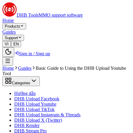
DHB Tools
MMO support software
Home
Products
Guides
Support
VI
EN
Sign in / Sign up
Home
Guides
Basic Guide to Using the DHB Upload Youtube
Tool
Categories
Hướng dẫn
DHB Upload Facebook
DHB Upload Youtube
DHB Upload TikTok
DHB Upload Instagram & Threads
DHB Upload X (Twitter)
DHB Render
DHB Stream Pro