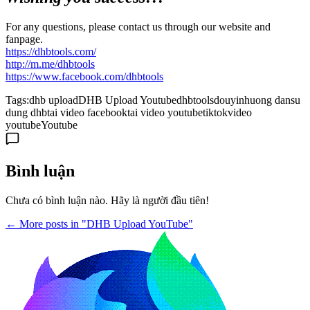
For any questions, please contact us through our website and
fanpage.
https://dhbtools.com/
http://m.me/dhbtools
https://www.facebook.com/dhbtools
Tags:
dhb upload
DHB Upload Youtube
dhbtools
douyin
huong dan
su
dung dhb
tai video facebook
tai video youtube
tiktok
video
youtube
Youtube
Bình luận
Chưa có bình luận nào. Hãy là người đầu tiên!
← More posts in "DHB Upload YouTube"