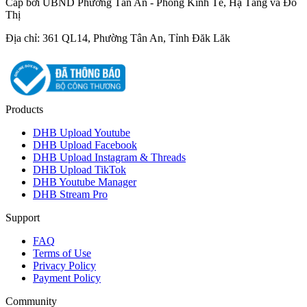
Cấp bởi UBND Phường Tân An - Phòng Kinh Tế, Hạ Tầng và Đô
Thị
Địa chỉ: 361 QL14, Phường Tân An, Tỉnh Đăk Lăk
Products
DHB Upload Youtube
DHB Upload Facebook
DHB Upload Instagram & Threads
DHB Upload TikTok
DHB Youtube Manager
DHB Stream Pro
Support
FAQ
Terms of Use
Privacy Policy
Payment Policy
Community