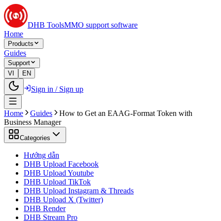
DHB Tools
MMO support software
Home
Products
Guides
Support
VI
EN
Sign in / Sign up
Home
Guides
How to Get an EAAG-Format Token with
Business Manager
Categories
Hướng dẫn
DHB Upload Facebook
DHB Upload Youtube
DHB Upload TikTok
DHB Upload Instagram & Threads
DHB Upload X (Twitter)
DHB Render
DHB Stream Pro