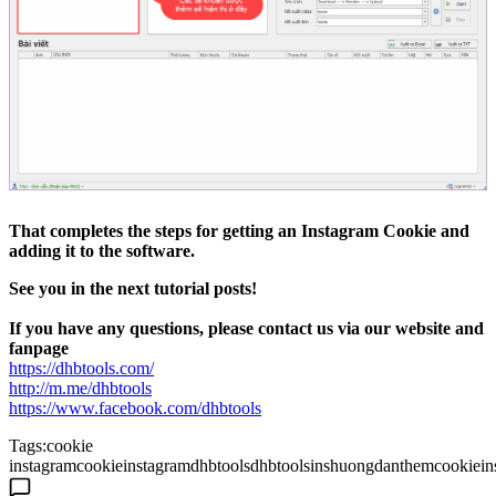
That completes the steps for getting an Instagram Cookie and
adding it to the software.
See you in the next tutorial posts!
If you have any questions, please contact us via our website and
fanpage
https://dhbtools.com/
http://m.me/dhbtools
https://www.facebook.com/dhbtools
Tags:
cookie
instagram
cookieinstagram
dhbtools
dhbtoolsins
huongdanthemcookie
in