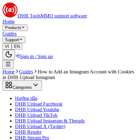
DHB Tools
MMO support software
Home
Products
Guides
Support
VI
EN
Sign in / Sign up
Home
Guides
How to Add an Instagram Account with Cookies
in DHB Upload Instagram
Categories
Hướng dẫn
DHB Upload Facebook
DHB Upload Youtube
DHB Upload TikTok
DHB Upload Instagram & Threads
DHB Upload X (Twitter)
DHB Render
DHB Stream Pro