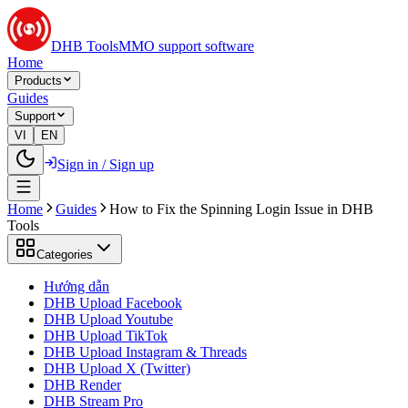
DHB Tools
MMO support software
Home
Products
Guides
Support
VI
EN
Sign in / Sign up
Home
Guides
How to Fix the Spinning Login Issue in DHB
Tools
Categories
Hướng dẫn
DHB Upload Facebook
DHB Upload Youtube
DHB Upload TikTok
DHB Upload Instagram & Threads
DHB Upload X (Twitter)
DHB Render
DHB Stream Pro