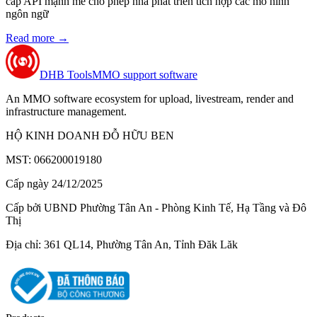
cấp API mạnh mẽ cho phép nhà phát triển tích hợp các mô hình
ngôn ngữ
Read more
→
DHB Tools
MMO support software
An MMO software ecosystem for upload, livestream, render and
infrastructure management.
HỘ KINH DOANH ĐỖ HỮU BEN
MST: 066200019180
Cấp ngày 24/12/2025
Cấp bởi UBND Phường Tân An - Phòng Kinh Tế, Hạ Tầng và Đô
Thị
Địa chỉ: 361 QL14, Phường Tân An, Tỉnh Đăk Lăk