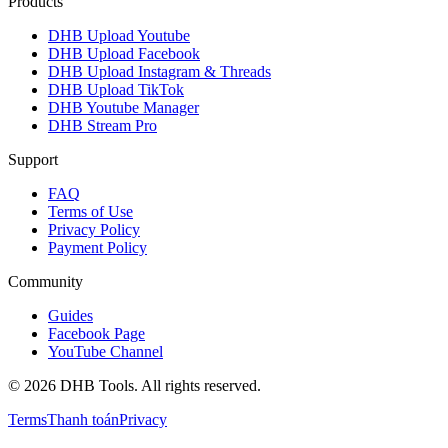
Products
DHB Upload Youtube
DHB Upload Facebook
DHB Upload Instagram & Threads
DHB Upload TikTok
DHB Youtube Manager
DHB Stream Pro
Support
FAQ
Terms of Use
Privacy Policy
Payment Policy
Community
Guides
Facebook Page
YouTube Channel
©
2026
DHB Tools. All rights reserved.
Terms
Thanh toán
Privacy