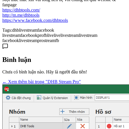
fanpage
https://dhbtools.com/
http://m.me/dhbtools
https://www.facebook.com/dhbtools
Tags:
dhblivestream
facebook
livestream
facebookpro
fblive
live
livestream
livestream
facebook
livestreampro
streamfb
Bình luận
Chưa có bình luận nào. Hãy là người đầu tiên!
← Xem thêm bài trong "DHB Stream Pro"