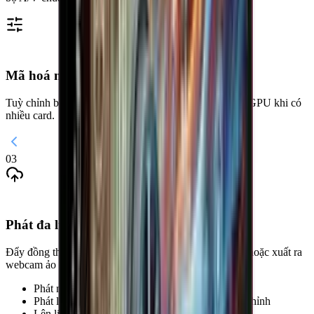
Mã hoá nâng cao
Tuỳ chỉnh bitrate, FPS và độ phân giải; chọn preset và GPU khi có
nhiều card.
03
Phát đa luồng đến mọi nền tảng
Đẩy đồng thời tới nhiều nền tảng qua RTMP/RTMPS, hoặc xuất ra
webcam ảo cho Zoom/OBS.
Phát nhiều luồng song song cùng lúc (đa luồng)
Phát liên tục 24/7 với bitrate & độ phân giải tuỳ chỉnh
Lên lịch bắt đầu/kết thúc tự động