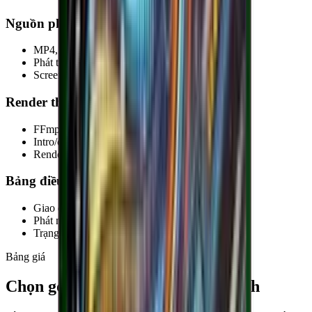
Nguồn phát đa dạng
MP4, MOV, MKV từ file / folder
Phát tới YouTube, Facebook
Screen capture
Render thời gian thực
FFmpeg render trong lúc phát
Intro/outro, audio, brightness, text overlay
Render nhẹ, phát liên tục nhiều giờ
Bảng điều khiển stream
Giao diện trực quan
Phát nhiều luồng song song
Trạng thái realtime
Bảng giá
Chọn gói phù hợp và bắt đầu nhanh