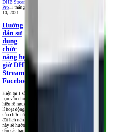
DHB Stream
Pro
11 tháng
10, 2021
Huớng
dẫn sử
dụng
chức
năng hẹn
giờ DHB
Stream
Facebook
Hiện tại 1 số
bạn vẫn chưa
hiểu rõ nguyên
lí hoạt động
của chức năng
đặt lịch nên bài
này sẽ hướng
dẫn các bạn