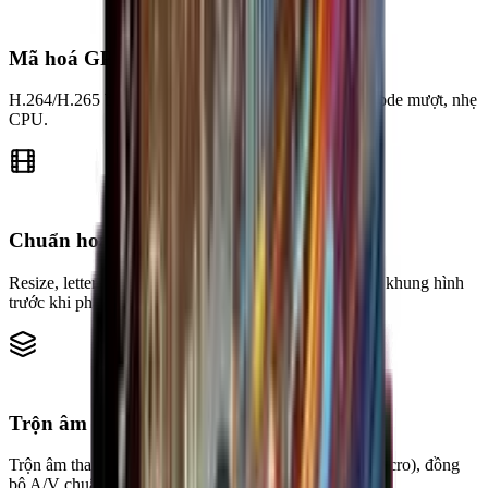
Mã hoá GPU
H.264/H.265 bằng NVENC, QSV hoặc AMF — encode mượt, nhẹ
CPU.
Chuẩn hoá video
Resize, letterbox, nối nhiều video và overlay để chuẩn khung hình
trước khi phát.
Trộn âm thanh
Trộn âm thanh từ nhiều nguồn (hệ thống, ứng dụng, micro), đồng
bộ A/V chuẩn xác.