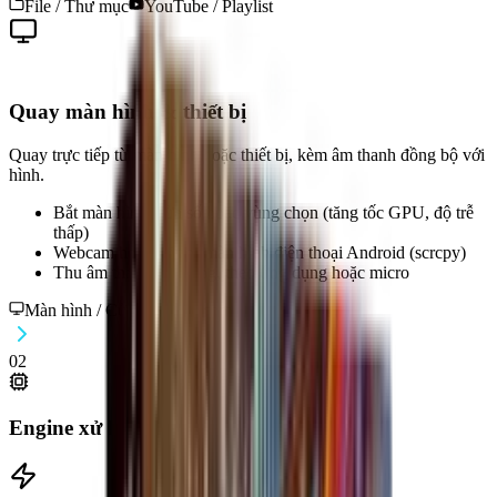
File / Thư mục
YouTube / Playlist
Quay màn hình & thiết bị
Quay trực tiếp từ màn hình hoặc thiết bị, kèm âm thanh đồng bộ với
hình.
Bắt màn hình, cửa sổ hoặc vùng chọn (tăng tốc GPU, độ trễ
thấp)
Webcam hoặc mirror màn hình điện thoại Android (scrcpy)
Thu âm thanh hệ thống, theo ứng dụng hoặc micro
Màn hình / Cửa sổ
Webcam
02
Engine xử lý & mã hoá