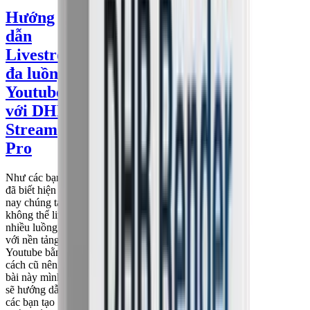
Hướng
dẫn
Livestream
đa luồng
Youtube
với DHB
Stream
Pro
Như các bạn
đã biết hiện
nay chúng ta
không thể live
nhiều luồng
với nền tảng
Youtube bằng
cách cũ nên
bài này mình
sẽ hướng dẫn
các bạn tạo