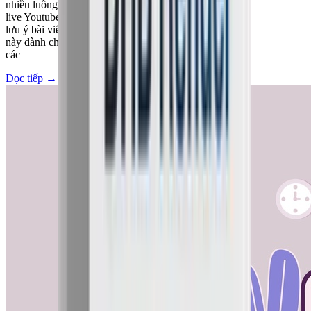
nhiều luồng
live Youtube,
lưu ý bài viết
này dành cho
các
Đọc tiếp
→