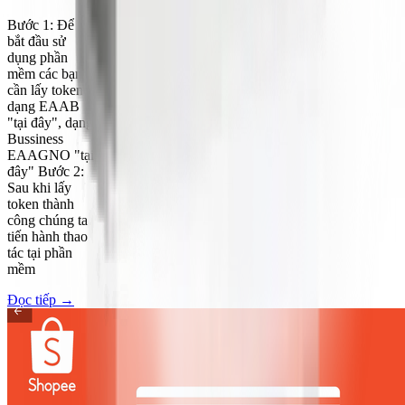
Bước 1: Để
bắt đầu sử
dụng phần
mềm các bạn
cần lấy token
dạng EAAB
"tại đây", dạng
Bussiness
EAAGNO "tại
đây" Bước 2:
Sau khi lấy
token thành
công chúng ta
tiến hành thao
tác tại phần
mềm
Đọc tiếp
→