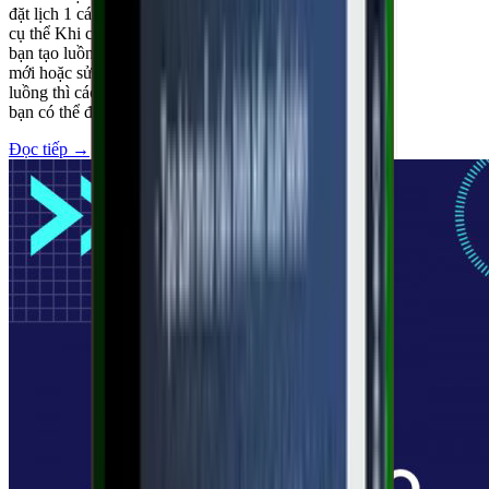
đặt lịch 1 cách
cụ thể Khi các
bạn tạo luồng
mới hoặc sửa
luồng thì các
bạn có thể đặ
Đọc tiếp
→