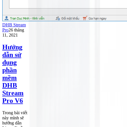
DHB Stream
Pro
26 tháng
11, 2021
Hướng
dẫn sử
dụng
phần
mềm
DHB
Stream
Pro V6
Trong bài viết
này mình sẽ
hướng dẫn