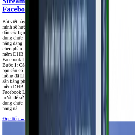
Stream
Facebook​
Bài viết này
mình sẽ hướng
dẫn các bạn sử
dụng chức
năng đăng
chéo phần
mềm DHB
Facebook Live
Bước 1: Các
bạn cần có
luồng đã Live
sẵn bằng phần
mềm DHB
Facebook Live
trước đế sử
dụng chức
năng nà
Đọc tiếp
→