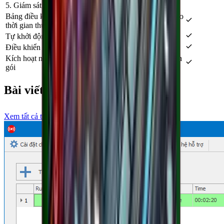
5. Giám sát & vận hành
Bảng điều khiển theo dõi bitrate, FPS và thời lượng theo
thời gian thực
Tự khởi động lại khi mất kết nối và tự phục hồi lỗi
Điều khiển từ xa qua dashboard web
Kích hoạt nhanh sau thanh toán, cập nhật trong thời hạn
gói
Bài viết liên quan
Xem tất cả trong "DHB Stream Pro"