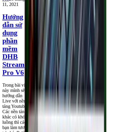
11, 2021
Hướng
dẫn sử
dụng
phần
mềm
DHB
Stream
Pro V6
Trong bài viết
này mình sẽ
hướng dẫn
Live với nền
tảng Youtube.
Các nền tảng
khác có khóa
luồng thì các
bạn làm tương