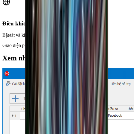
Điều khiển từ xa
Bật/tắt và khởi động lại qua dashboard web.
Giao diện phần mềm
Xem nhanh màn hình phần mềm