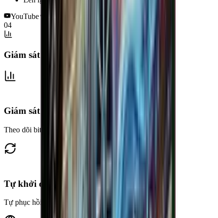
YouTube
Facebook
TikTok
RTMP / RTMPS
04
Giám sát & vận hành
Giám sát realtime
Theo dõi bitrate, FPS và thời lượng theo thời gian thực.
Tự khởi động lại
Tự phục hồi khi luồng bị đứt kết nối.