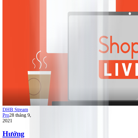
DHB Stream
Pro
28 tháng 9,
2021
Hướng