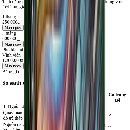
Tính năng chung chỉ hiển thị một lần. Thẻ bên dưới tập trung vào
thời hạn, giá và mức tiết kiệm.
1 tháng
250.000₫
Mua ngay
3 tháng
600.000₫
Mua ngay
Phổ biến nhất
Vĩnh viễn
1.200.000₫
Mua ngay
Bảng giá
So sánh các gói
Có trong
Tính năng
gói
1. Nguồn đầu vào
Quay màn hình, cửa sổ và vùng chọn — tăng tốc GPU,
độ trễ thấp
Nguồn đa dạng: file, thư mục, playlist, link M3U8/HLS,
YouTube