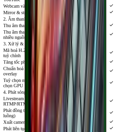
Webcam và camera ảo làm nguồn đầu vào
Mirror & stream màn hình điện thoại Android (scrcpy)
2. Âm thanh
Thu âm thanh hệ thống và micro
Thu âm thanh theo từng ứng dụng (per-app) và trộn
nhiều nguồn
3. Xử lý & mã hoá
Mã hoá H.264/H.265 với bitrate, FPS và độ phân giải
tuỳ chỉnh
Tăng tốc phần cứng NVENC / QSV / AMF
Chuẩn hoá video: resize, letterbox, nối nhiều video &
overlay
Tuỳ chọn mã hoá nâng cao: preset, giới hạn bitrate,
chọn GPU
4. Phát sóng
Livestream tới YouTube, Facebook, TikTok và
RTMP/RTMPS tuỳ chỉnh
Phát đồng thời nhiều luồng tới nhiều nền tảng (đa
luồng)
Xuất camera ảo cho OBS, Zoom, Google Meet, Teams
Phát liên tục 24/7 và lên lịch bắt đầu/kết thúc