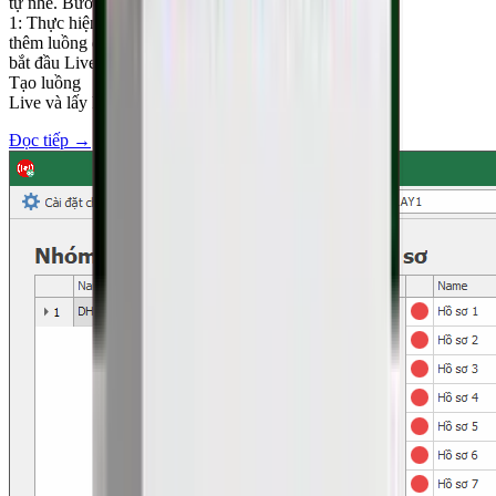
tự nhé. Bước
1: Thực hiện
thêm luồng để
bắt đầu Live-
Tạo luồng
Live và lấy kh
Đọc tiếp
→