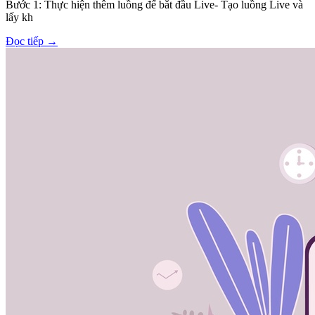
Bước 1: Thực hiện thêm luồng để bắt đầu Live- Tạo luồng Live và
lấy kh
Đọc tiếp
→