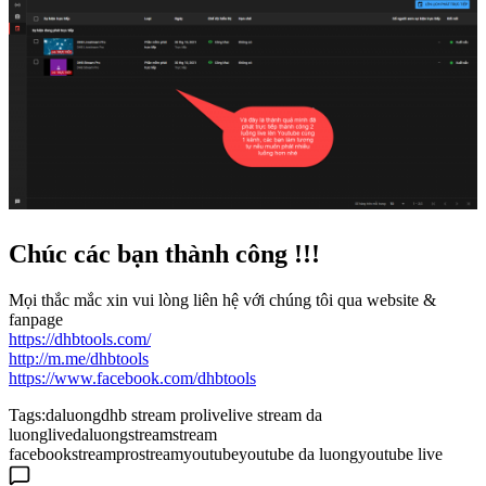
Chúc các bạn thành công !!!
Mọi thắc mắc xin vui lòng liên hệ với chúng tôi qua website &
fanpage
https://dhbtools.com/
http://m.me/dhbtools
https://www.facebook.com/dhbtools
Tags:
daluong
dhb stream pro
live
live stream da
luong
livedaluong
stream
stream
facebook
streampro
streamyoutube
youtube da luong
youtube live