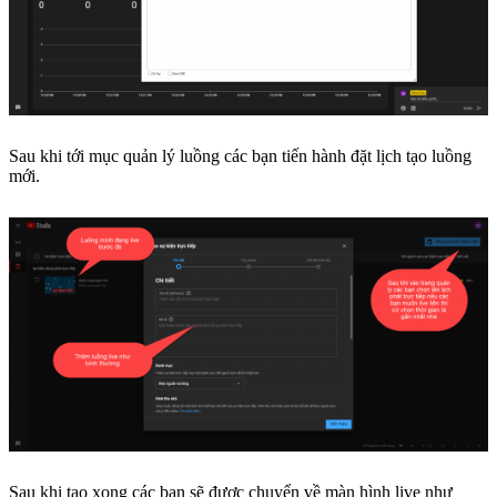
Sau khi tới mục quản lý luồng các bạn tiến hành đặt lịch tạo luồng
mới.
Sau khi tạo xong các bạn sẽ được chuyển về màn hình live như