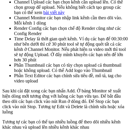
Channel Upload các bạn chọn kênh cần upload lên. Có thể
chọn group để upload. Nếu không biết cách tạo group các
bạn có thể xem
bài viết này
Channel Monitor các bạn nhập link kênh cần theo dõi vào.
Mỗi kênh 1 dòng
Render Config các bạn chọn chế độ Render cũng như các
Config Render
Time Delay là thời gian quét kênh. Ví dụ các bạn để 00:30:00
như bên dưới thì cứ 30 phút tool sẽ tự động quét tất cả các
kênh ở Channel Monitor. Nếu phát hiện ra video mới thì tool
sẽ tự động Upload. Ở đây mình khuyên các bạn nên để lớn
hơn 30 phút
Phần Thumbnail các bạn có tùy chọn upload cả thumbnail
hoặc không upload. Có thể Add logo vào Thumbnail
Phần Text Editor các bạn chỉnh sửa tiêu đề, mô tả, tag cho
video upload
Sau khi cài đặt xong các bạn nhấn Add. Ở bảng Monitor sẽ xuất
hiện dòng mới tương ứng với luồng các bạn vừa tạo. Để bắt đầu
theo dõi các bạn click vào nút Run ở dòng đó. Để Stop các bạn
click vào nút Stop. Tương tự Edit và Delete là chỉnh sửa hoặc xóa
luồng
Tương tự các bạn có thể tạo nhiều luồng để theo dõi nhiều kênh
khác nhau và upload lên nhiều kênh khác nhau