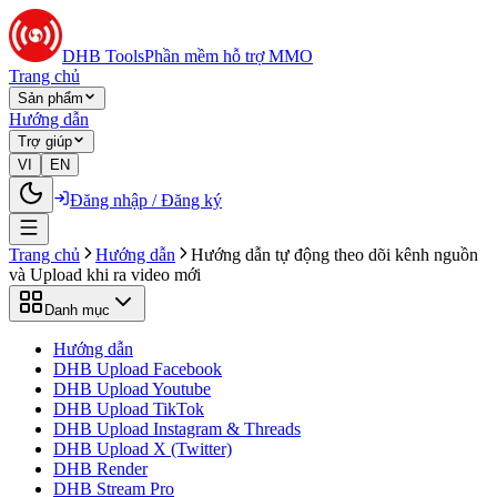
DHB Tools
Phần mềm hỗ trợ MMO
Trang chủ
Sản phẩm
Hướng dẫn
Trợ giúp
VI
EN
Đăng nhập / Đăng ký
Trang chủ
Hướng dẫn
Hướng dẫn tự động theo dõi kênh nguồn
và Upload khi ra video mới
Danh mục
Hướng dẫn
DHB Upload Facebook
DHB Upload Youtube
DHB Upload TikTok
DHB Upload Instagram & Threads
DHB Upload X (Twitter)
DHB Render
DHB Stream Pro