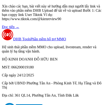
Xìn chào các bạn, bài viết này sẽ hướng dẫn mọi người lấy link và
thêm vào phần mềm DHB Upload để tải về và upload Bước 1: Các
bạn coppy link User Tiktok Ví dụ:
https://www.tiktok.com/@kienreview90
Đọc tiếp
→
DHB Tools
Phần mềm hỗ trợ MMO
Hệ sinh thái phần mềm MMO cho upload, livestream, render và
quản lý hạ tầng vận hành.
HỘ KINH DOANH ĐỖ HỮU BEN
MST: 066200019180
Cấp ngày 24/12/2025
Cấp bởi UBND Phường Tân An - Phòng Kinh Tế, Hạ Tầng và Đô
Thị
Địa chỉ: 361 QL14, Phường Tân An, Tỉnh Đăk Lăk