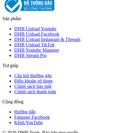
Sản phẩm
DHB Upload Youtube
DHB Upload Facebook
DHB Upload Instagram & Threads
DHB Upload TikTok
DHB Youtube Manager
DHB Stream Pro
Trợ giúp
Câu hỏi thường gặp
Điều khoản sử dụng
Chính sách bảo mật
Chính sách thanh toán
Cộng đồng
Hướng dẫn
Fanpage Facebook
Kênh YouTube
©
2026
DHB Tools. Bảo lưu mọi quyền.