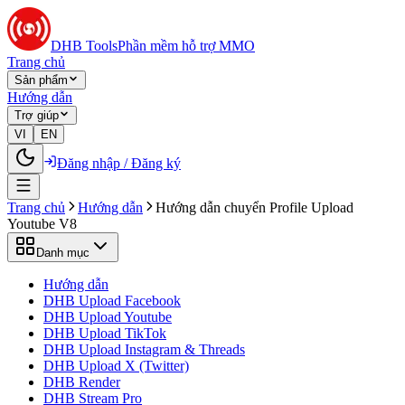
DHB Tools
Phần mềm hỗ trợ MMO
Trang chủ
Sản phẩm
Hướng dẫn
Trợ giúp
VI
EN
Đăng nhập / Đăng ký
Trang chủ
Hướng dẫn
Hướng dẫn chuyển Profile Upload
Youtube V8
Danh mục
Hướng dẫn
DHB Upload Facebook
DHB Upload Youtube
DHB Upload TikTok
DHB Upload Instagram & Threads
DHB Upload X (Twitter)
DHB Render
DHB Stream Pro