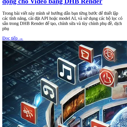
động cho Video bằng DHB Render
Trong bài viết này mình sẽ hướng dẫn bạn từng bước để thiết lập
các tính năng, cài đặt API hoặc model AI, và sử dụng các bộ lọc có
sẵn trong DHB Render để tạo, chỉnh sửa và tùy chỉnh phụ đề, dịch
phụ
Đọc tiếp
→