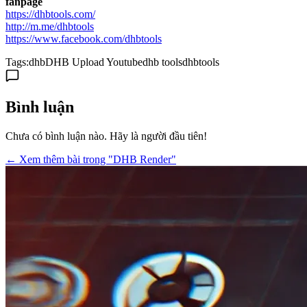
fanpage
https://dhbtools.com/
http://m.me/dhbtools
https://www.facebook.com/dhbtools
Tags:
dhb
DHB Upload Youtube
dhb tools
dhbtools
Bình luận
Chưa có bình luận nào. Hãy là người đầu tiên!
← Xem thêm bài trong "DHB Render"