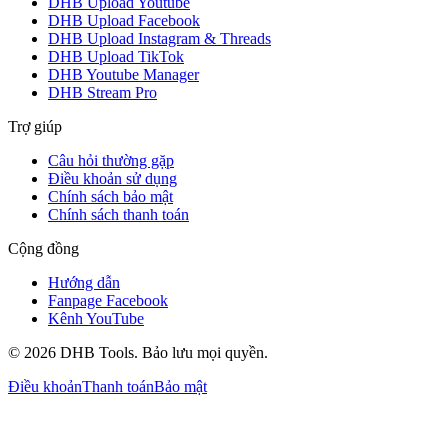
DHB Upload Youtube
DHB Upload Facebook
DHB Upload Instagram & Threads
DHB Upload TikTok
DHB Youtube Manager
DHB Stream Pro
Trợ giúp
Câu hỏi thường gặp
Điều khoản sử dụng
Chính sách bảo mật
Chính sách thanh toán
Cộng đồng
Hướng dẫn
Fanpage Facebook
Kênh YouTube
©
2026
DHB Tools. Bảo lưu mọi quyền.
Điều khoản
Thanh toán
Bảo mật