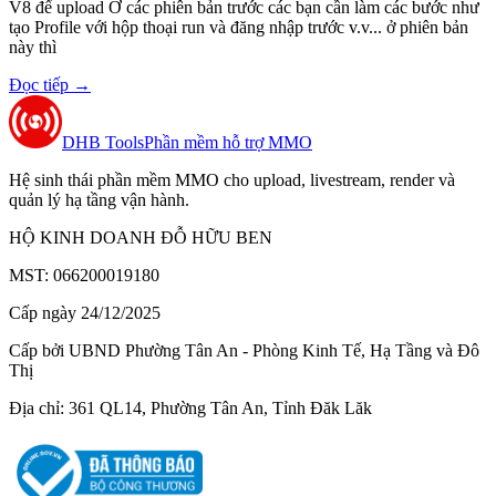
V8 để upload Ở các phiên bản trước các bạn cần làm các bước như
tạo Profile với hộp thoại run và đăng nhập trước v.v... ở phiên bản
này thì
Đọc tiếp
→
DHB Tools
Phần mềm hỗ trợ MMO
Hệ sinh thái phần mềm MMO cho upload, livestream, render và
quản lý hạ tầng vận hành.
HỘ KINH DOANH ĐỖ HỮU BEN
MST: 066200019180
Cấp ngày 24/12/2025
Cấp bởi UBND Phường Tân An - Phòng Kinh Tế, Hạ Tầng và Đô
Thị
Địa chỉ: 361 QL14, Phường Tân An, Tỉnh Đăk Lăk