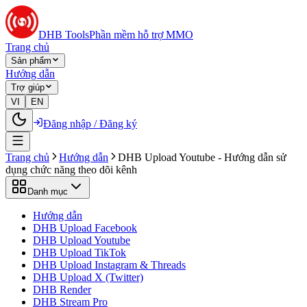
DHB Tools
Phần mềm hỗ trợ MMO
Trang chủ
Sản phẩm
Hướng dẫn
Trợ giúp
VI
EN
Đăng nhập / Đăng ký
Trang chủ
Hướng dẫn
DHB Upload Youtube - Hướng dẫn sử
dụng chức năng theo dõi kênh
Danh mục
Hướng dẫn
DHB Upload Facebook
DHB Upload Youtube
DHB Upload TikTok
DHB Upload Instagram & Threads
DHB Upload X (Twitter)
DHB Render
DHB Stream Pro