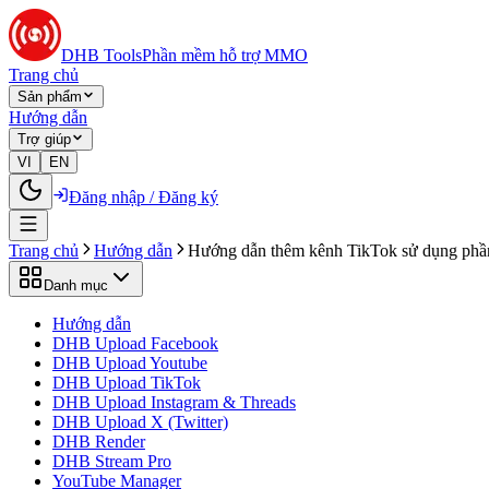
DHB Tools
Phần mềm hỗ trợ MMO
Trang chủ
Sản phẩm
Hướng dẫn
Trợ giúp
VI
EN
Đăng nhập / Đăng ký
Trang chủ
Hướng dẫn
Hướng dẫn thêm kênh TikTok sử dụng p
Danh mục
Hướng dẫn
DHB Upload Facebook
DHB Upload Youtube
DHB Upload TikTok
DHB Upload Instagram & Threads
DHB Upload X (Twitter)
DHB Render
DHB Stream Pro
YouTube Manager