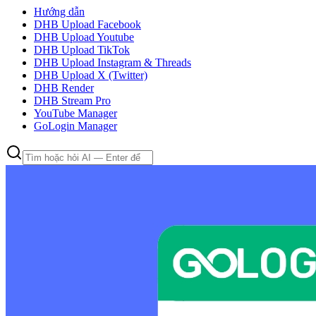
Hướng dẫn
DHB Upload Facebook
DHB Upload Youtube
DHB Upload TikTok
DHB Upload Instagram & Threads
DHB Upload X (Twitter)
DHB Render
DHB Stream Pro
YouTube Manager
GoLogin Manager