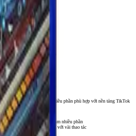
03
Kết xuất nâng cao
Cắt & sửa video
Chia video dài thành nhiều phần phù hợp với nền tảng TikTok
Nối video
Chia nhỏ video làm nhiều phần
Chia đều tự động với vài thao tác