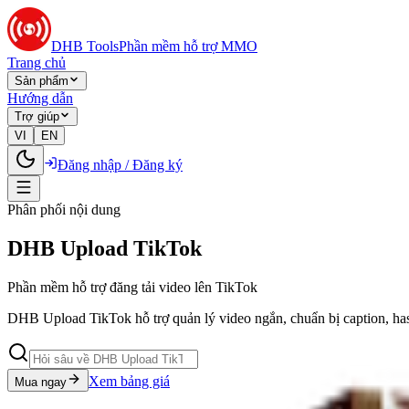
DHB Tools
Phần mềm hỗ trợ MMO
Trang chủ
Sản phẩm
Hướng dẫn
Trợ giúp
VI
EN
Đăng nhập / Đăng ký
Phân phối nội dung
DHB Upload TikTok
Phần mềm hỗ trợ đăng tải video lên TikTok
DHB Upload TikTok hỗ trợ quản lý video ngắn, chuẩn bị caption, hasht
Xem bảng giá
Mua ngay