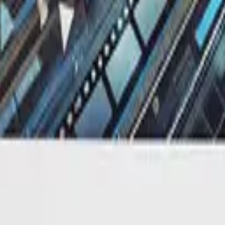
ung.
 kênh