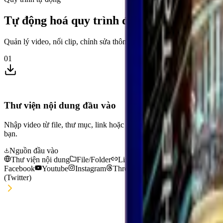
Tự động hoá quy trình đăng video lên Tik
Quản lý video, nối clip, chỉnh sửa thông tin, đặt lịch và xuất bản theo 
01
Thư viện nội dung đầu vào
Nhập video từ file, thư mục, link hoặc thư viện nội dung của
bạn.
Nguồn đầu vào
Thư viện nội dung
File/Folder
Link
Tiktok
Douyin
Facebook
Youtube
Instagram
Threads
Xiaohongshu
X
(Twitter)