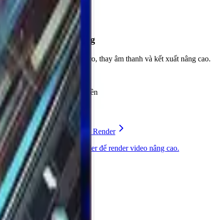
Chỉnh sửa FFmpeg
Chèn lớp nền, intro/outro, thay âm thanh và kết xuất nâng cao.
Chỉnh sửa video
Chèn nhiều lớp nền
Intro/outro
Thay âm thanh
Tìm hiểu thêm về DHB Render
Kết nối đến DHB Render để render video nâng cao.