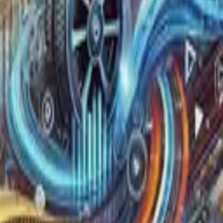
Tok
quy trình tập trung.
02
Quản lý kho video đầu vào
Sắp xếp và chuẩn bị video đầu vào, nhập đa luồng nhanh
chóng.
Kho đầu vào
Nhập từ file, thư mục và link
Nhập đa luồng nhanh chóng
Quản lý nguồn video theo dự án