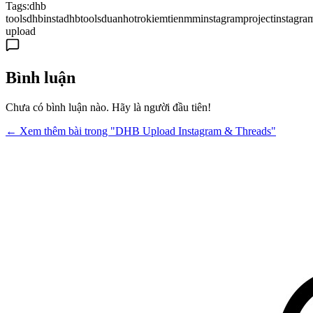
Tags:
dhb
tools
dhbinsta
dhbtools
duan
hotrokiemtienmm
instagramproject
instagra
upload
Bình luận
Chưa có bình luận nào. Hãy là người đầu tiên!
← Xem thêm bài trong "DHB Upload Instagram & Threads"