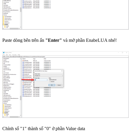
Paste dòng bên trên ấn
"Enter"
và mở phần EnabeLUA nhé!
Chỉnh số "1" thành số "0" ở phần Value data