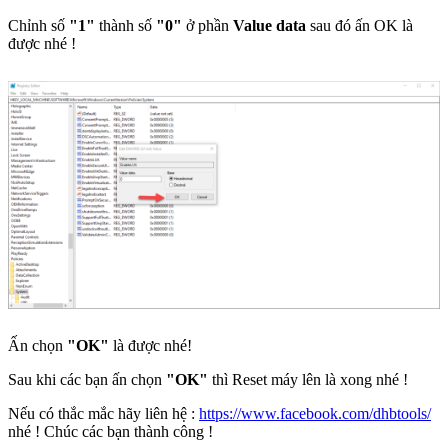
Chỉnh số
"1"
thành số
"0"
ở phần
Value data
sau đó ấn OK là
được nhé !
Ấn chọn
"OK"
là được nhé!
Sau khi các bạn ấn chọn
"OK"
thì Reset máy lên là xong nhé !
Nếu có thắc mắc hãy liên hệ :
https://www.facebook.com/dhbtools/
nhé ! Chúc các bạn thành công !