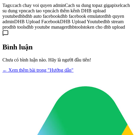
Tags:
cach chay voi quyen admin
Cach su dung topaz gigapixel
cach
su dung vpn
cach tao vpn
cách thêm kênh DHB upload
youtube
dhb
dhb auto facebook
dhb facebook emulator
dhb quyen
admin
DHB Upload Facebook
DHB Upload Youtube
dhb stream
pro
dhb tools
dhb youtube manager
dhbtools
token cho dhb upload
Bình luận
Chưa có bình luận nào. Hãy là người đầu tiên!
← Xem thêm bài trong "Hướng dẫn"