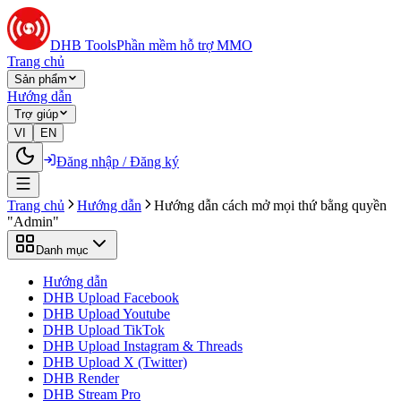
DHB Tools
Phần mềm hỗ trợ MMO
Trang chủ
Sản phẩm
Hướng dẫn
Trợ giúp
VI
EN
Đăng nhập / Đăng ký
Trang chủ
Hướng dẫn
Hướng dẫn cách mở mọi thứ bằng quyền
"Admin"
Danh mục
Hướng dẫn
DHB Upload Facebook
DHB Upload Youtube
DHB Upload TikTok
DHB Upload Instagram & Threads
DHB Upload X (Twitter)
DHB Render
DHB Stream Pro