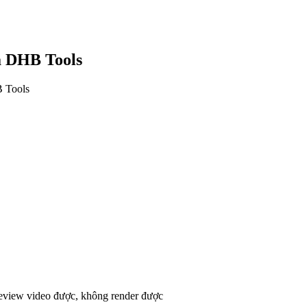
ủa DHB Tools
B Tools
eview video được, không render được