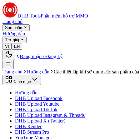
DHB Tools
Phần mềm hỗ trợ MMO
Trang chủ
Sản phẩm
Hướng dẫn
Trợ giúp
VI
EN
Đăng nhập / Đăng ký
Trang chủ
Hướng dẫn
Các thiết lập khi sử dụng các sản phẩm c
Danh mục
Hướng dẫn
DHB Upload Facebook
DHB Upload Youtube
DHB Upload TikTok
DHB Upload Instagram & Threads
DHB Upload X (Twitter)
DHB Render
DHB Stream Pro
YouTube Manager