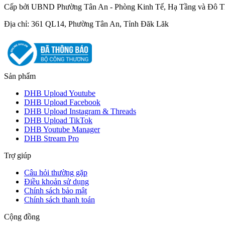
Cấp bởi UBND Phường Tân An - Phòng Kinh Tế, Hạ Tầng và Đô T
Địa chỉ: 361 QL14, Phường Tân An, Tỉnh Đăk Lăk
Sản phẩm
DHB Upload Youtube
DHB Upload Facebook
DHB Upload Instagram & Threads
DHB Upload TikTok
DHB Youtube Manager
DHB Stream Pro
Trợ giúp
Câu hỏi thường gặp
Điều khoản sử dụng
Chính sách bảo mật
Chính sách thanh toán
Cộng đồng