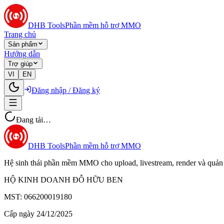
DHB Tools
Phần mềm hỗ trợ MMO
Trang chủ
Sản phẩm
Hướng dẫn
Trợ giúp
VI
EN
Đăng nhập / Đăng ký
Đang tải…
DHB Tools
Phần mềm hỗ trợ MMO
Hệ sinh thái phần mềm MMO cho upload, livestream, render và quản 
HỘ KINH DOANH ĐỖ HỮU BEN
MST: 066200019180
Cấp ngày 24/12/2025